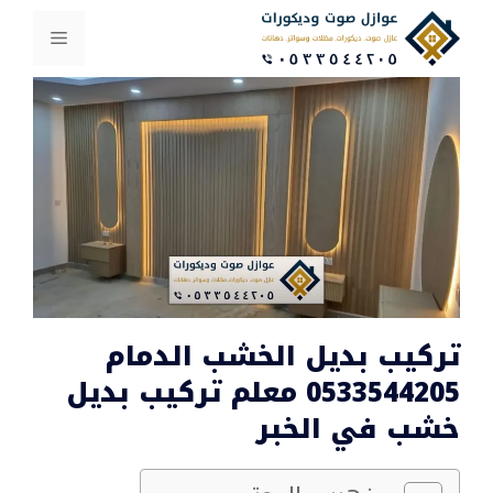
نتقل
لى
القائمة
لمحتوى
تركيب بديل الخشب الدمام
0533544205 معلم تركيب بديل
خشب في الخبر